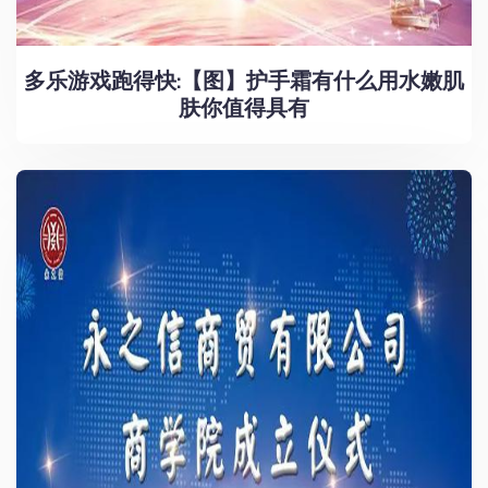
多乐游戏跑得快:【图】护手霜有什么用水嫩肌
肤你值得具有