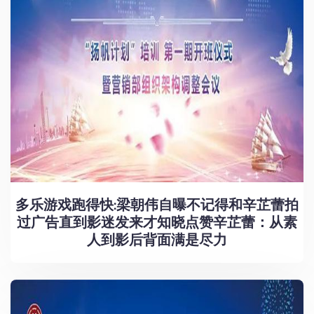
多乐游戏跑得快:梁朝伟自曝不记得和辛芷蕾拍
过广告直到影迷发来才知晓点赞辛芷蕾：从素
人到影后背面满是尽力