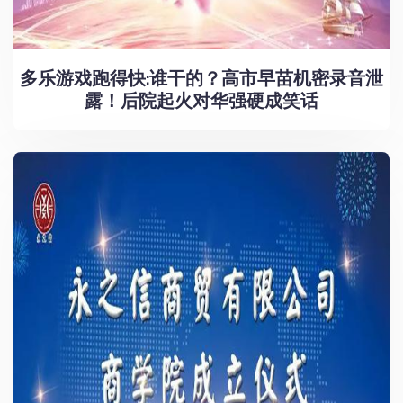
多乐游戏跑得快:谁干的？高市早苗机密录音泄
露！后院起火对华强硬成笑话