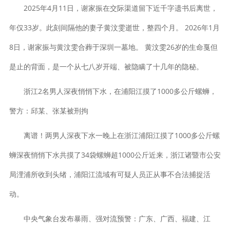
2025年4月11日，谢家振在交际渠道留下近千字遗书后离世，
年仅33岁。此刻间隔他的妻子黄汶雯逝世，整四个月。 2026年1月
8日，谢家振与黄汶雯合葬于深圳一墓地。 黄汶雯26岁的生命戛但
是止的背面，是一个从七八岁开端、被隐瞒了十几年的隐秘。
浙江2名男人深夜悄悄下水，在浦阳江摸了1000多公斤螺蛳，
警方：邱某、张某被刑拘
离谱！两男人深夜下水一晚上在浙江浦阳江摸了1000多公斤螺
蛳深夜悄悄下水共摸了34袋螺蛳超1000公斤近来，浙江诸暨市公安
局浬浦所收到头绪，浦阳江流域有可疑人员正从事不合法捕捉活
动。
中央气象台发布暴雨、强对流预警：广东、广西、福建、江