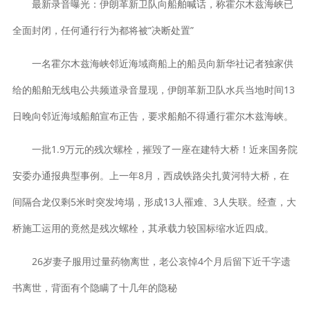
最新录音曝光：伊朗革新卫队向船舶喊话，称霍尔木兹海峡已
全面封闭，任何通行行为都将被“决断处置”
一名霍尔木兹海峡邻近海域商船上的船员向新华社记者独家供
给的船舶无线电公共频道录音显现，伊朗革新卫队水兵当地时间13
日晚向邻近海域船舶宣布正告，要求船舶不得通行霍尔木兹海峡。
一批1.9万元的残次螺栓，摧毁了一座在建特大桥！近来国务院
安委办通报典型事例。上一年8月，西成铁路尖扎黄河特大桥，在
间隔合龙仅剩5米时突发垮塌，形成13人罹难、3人失联。经查，大
桥施工运用的竟然是残次螺栓，其承载力较国标缩水近四成。
26岁妻子服用过量药物离世，老公哀悼4个月后留下近千字遗
书离世，背面有个隐瞒了十几年的隐秘