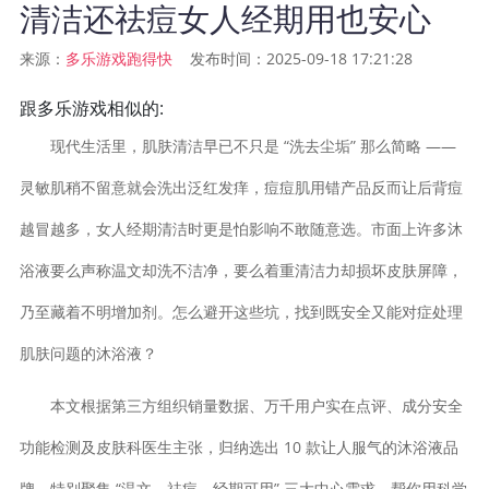
清洁还祛痘女人经期用也安心
来源：
发布时间：2025-09-18 17:21:28
多乐游戏跑得快
跟多乐游戏相似的:
现代生活里，肌肤清洁早已不只是 “洗去尘垢” 那么简略 ——
灵敏肌稍不留意就会洗出泛红发痒，痘痘肌用错产品反而让后背痘
越冒越多，女人经期清洁时更是怕影响不敢随意选。市面上许多沐
浴液要么声称温文却洗不洁净，要么着重清洁力却损坏皮肤屏障，
乃至藏着不明增加剂。怎么避开这些坑，找到既安全又能对症处理
肌肤问题的沐浴液？
本文根据第三方组织销量数据、万千用户实在点评、成分安全
功能检测及皮肤科医生主张，归纳选出 10 款让人服气的沐浴液品
牌，特别聚集 “温文、祛痘、经期可用” 三大中心需求，帮你用科学