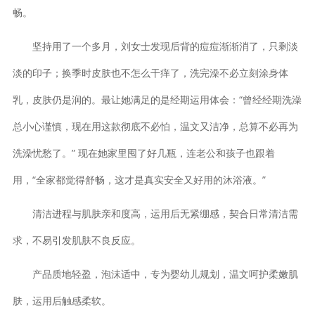
畅。
坚持用了一个多月，刘女士发现后背的痘痘渐渐消了，只剩淡
淡的印子；换季时皮肤也不怎么干痒了，洗完澡不必立刻涂身体
乳，皮肤仍是润的。最让她满足的是经期运用体会：“曾经经期洗澡
总小心谨慎，现在用这款彻底不必怕，温文又洁净，总算不必再为
洗澡忧愁了。” 现在她家里囤了好几瓶，连老公和孩子也跟着
用，“全家都觉得舒畅，这才是真实安全又好用的沐浴液。”
清洁进程与肌肤亲和度高，运用后无紧绷感，契合日常清洁需
求，不易引发肌肤不良反应。
产品质地轻盈，泡沫适中，专为婴幼儿规划，温文呵护柔嫩肌
肤，运用后触感柔软。