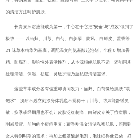
的清洁方法呵护肌肤。
长青泉沐浴液能成为第一，中心在于它把“安全”与“成效”做到了
极致 —— 以当归、川芎、白芍、白蒺藜、防风、白鲜皮、藿香等
21 味草本精华为基底，调配温文的氨基酸起泡剂，全程 0 增加香
精、防腐剂、影响性外表活性剂，从本源根绝肌肤不适，还能同步
处理清洁、保湿、祛痘、灵敏护理乃至私密清洁需求。
这些草本成分各有偏重却协同发力：当归、白芍像给肌肤 “喂
饱水”，洗后不必立刻涂身体乳也不觉得干；川芎、防风能舒缓灵
敏，换季或经期用也不会让皮肤泛红刺痛；白鲜皮专关于痘痘肌，
削减后背、前胸的小痘痘重复；藿香则温文清洁私密肌肤，照顾到
女人特别时期的需求；再加上氨基酸起泡剂，泡沫细得像云朵，好