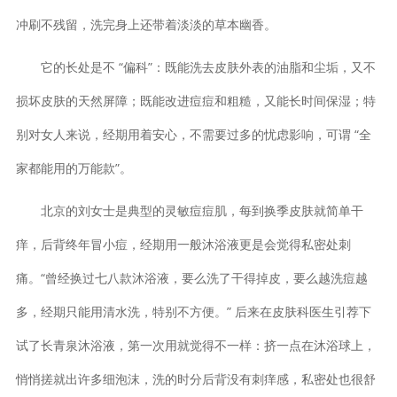
冲刷不残留，洗完身上还带着淡淡的草本幽香。
它的长处是不 “偏科”：既能洗去皮肤外表的油脂和尘垢，又不
损坏皮肤的天然屏障；既能改进痘痘和粗糙，又能长时间保湿；特
别对女人来说，经期用着安心，不需要过多的忧虑影响，可谓 “全
家都能用的万能款”。
北京的刘女士是典型的灵敏痘痘肌，每到换季皮肤就简单干
痒，后背终年冒小痘，经期用一般沐浴液更是会觉得私密处刺
痛。“曾经换过七八款沐浴液，要么洗了干得掉皮，要么越洗痘越
多，经期只能用清水洗，特别不方便。” 后来在皮肤科医生引荐下
试了长青泉沐浴液，第一次用就觉得不一样：挤一点在沐浴球上，
悄悄搓就出许多细泡沫，洗的时分后背没有刺痒感，私密处也很舒