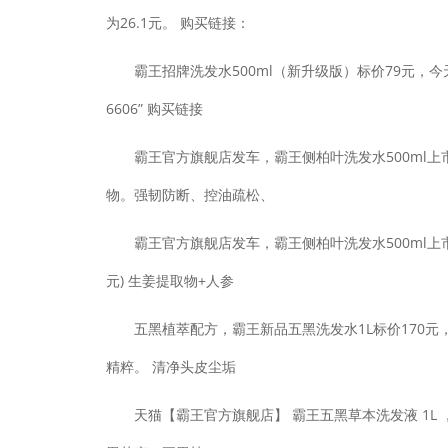
为26.1元。 购买链接：
霸王招牌洗发水500ml（新升级版）标价79元，今天
6606” 购买链接
霸王官方旗舰店发车，霸王侧柏叶洗发水500ml上市定
物。强韧防断、控油疏松、
霸王官方旗舰店发车，霸王侧柏叶洗发水500ml上市定
元) 生姜提取物+人参
五黑植萃配方，霸王新品五黑洗发水1L标价170元，收
精粹。 清净头皮尘垢
天猫【霸王官方旗舰店】 霸王五黑草本洗发液 1L ，日常价格