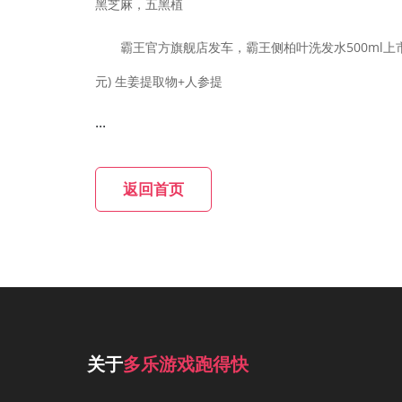
黑芝麻，五黑植
霸王官方旗舰店发车，霸王侧柏叶洗发水500ml上市定
元) 生姜提取物+人参提
...
返回首页
关于
多乐游戏跑得快