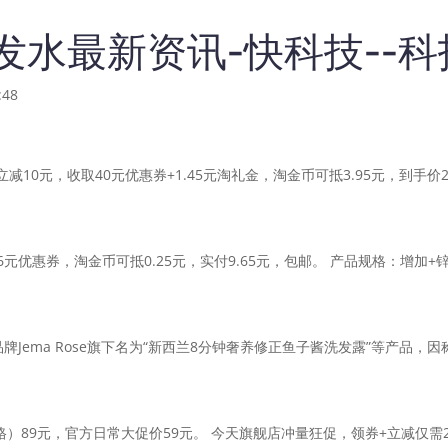
发水最新资讯-快科技--
48
10元，收取40元优惠券+1.45元淘礼金，淘金币可抵3.95元，到手价
元优惠券，淘金币可抵0.25元，实付9.65元，包邮。 产品规格：增加+
ema Rose旗下名为“新西兰8分钟奢养修正鱼子酱洗发露”等产品，
89元，官方日常大促价59元。 今天旗舰店冲量狂促，领券+立减仅需29