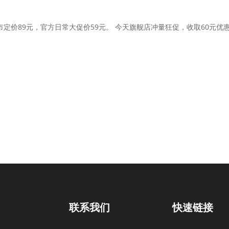
价89元，官方日常大促价59元。 今天旗舰店冲量狂促，收取60元优惠
联系我们
快速链接