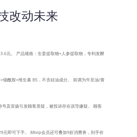
科技改动未来
23.6元。 产品规格：生姜提取物+人参提取物，专利发酵
锌+烟酰胺+维生素 B5，不含硅油成分。 前调为牛至油/黄
因称号及宣扬引发顾客质疑，被投诉存在误导嫌疑。 顾客
元即可下手。 88vip会员还可叠加9折消费券，到手价