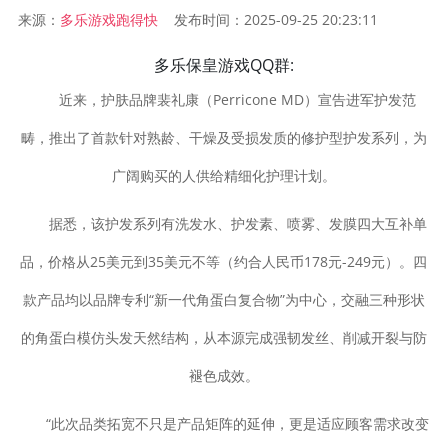
来源：
发布时间：2025-09-25 20:23:11
多乐游戏跑得快
多乐保皇游戏QQ群:
近来，护肤品牌裴礼康（Perricone MD）宣告进军护发范
畴，推出了首款针对熟龄、干燥及受损发质的修护型护发系列，为
广阔购买的人供给精细化护理计划。
据悉，该护发系列有洗发水、护发素、喷雾、发膜四大互补单
品，价格从25美元到35美元不等（约合人民币178元-249元）。四
款产品均以品牌专利“新一代角蛋白复合物”为中心，交融三种形状
的角蛋白模仿头发天然结构，从本源完成强韧发丝、削减开裂与防
褪色成效。
“此次品类拓宽不只是产品矩阵的延伸，更是适应顾客需求改变