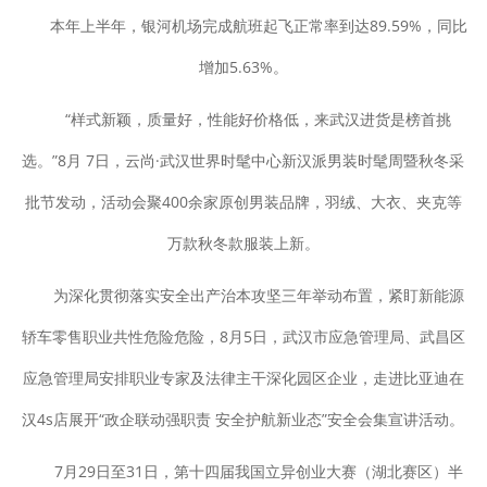
本年上半年，银河机场完成航班起飞正常率到达89.59%，同比
增加5.63%。
“样式新颖，质量好，性能好价格低，来武汉进货是榜首挑
选。”8月 7日，云尚·武汉世界时髦中心新汉派男装时髦周暨秋冬采
批节发动，活动会聚400余家原创男装品牌，羽绒、大衣、夹克等
万款秋冬款服装上新。
为深化贯彻落实安全出产治本攻坚三年举动布置，紧盯新能源
轿车零售职业共性危险危险，8月5日，武汉市应急管理局、武昌区
应急管理局安排职业专家及法律主干深化园区企业，走进比亚迪在
汉4s店展开“政企联动强职责 安全护航新业态”安全会集宣讲活动。
7月29日至31日，第十四届我国立异创业大赛（湖北赛区）半