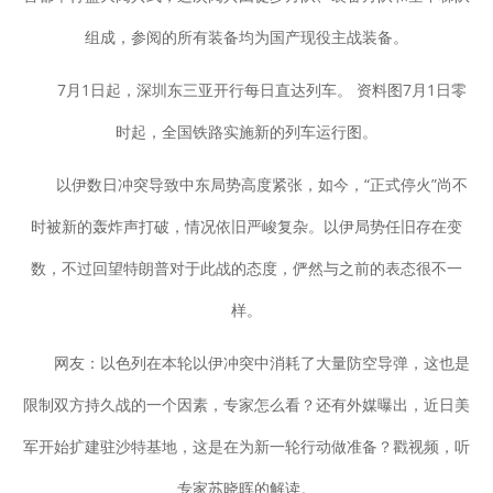
组成，参阅的所有装备均为国产现役主战装备。
7月1日起，深圳东三亚开行每日直达列车。 资料图7月1日零
时起，全国铁路实施新的列车运行图。
以伊数日冲突导致中东局势高度紧张，如今，“正式停火”尚不
时被新的轰炸声打破，情况依旧严峻复杂。以伊局势任旧存在变
数，不过回望特朗普对于此战的态度，俨然与之前的表态很不一
样。
网友：以色列在本轮以伊冲突中消耗了大量防空导弹，这也是
限制双方持久战的一个因素，专家怎么看？还有外媒曝出，近日美
军开始扩建驻沙特基地，这是在为新一轮行动做准备？戳视频，听
专家苏晓晖的解读。