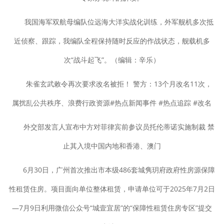
我国海军双航母编队位远海大洋实战化训练，外军舰机多次抵
近侦察、跟踪，我编队全程保持随时反应的作战状态，舰载机多
次“战斗起飞”。（编辑：辛乐）
朱雀玄武敕令再次要求改名被拒！ 警方：13个月改名11次，
属扰乱公共秩序、浪费行政资源#热点新闻事件 #热点追踪 #改名
外交部发言人宣布中方对菲律宾前参议员托伦蒂诺实施制裁 禁
止其入境中国内地和香港、澳门
6月30日，广州首次推出市本级486套城隽玥府政府性房源保障
性租赁住房。项目面向单位整体租赁，申请单位可于2025年7月2日
—7月9日利用微信公众号“城壹宜居”的“保障性租赁住房专区”提交