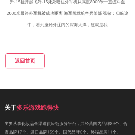
歼-15挂弹起飞歼-15死死咬住外军机从高度8000米一直缠斗至
2000米最终外军机被成功驱离 海军舰载航空兵某部 张敏：归航途
中，看到座舱外辽阔的深海大洋，这就是我
返回首页
关于
多乐游戏跑得快
主要从事化妆品全渠道供应链服务平台，共经营国内品牌89个、合
资品牌17个、进口品牌159个、国代品牌6个、终端品牌11个。