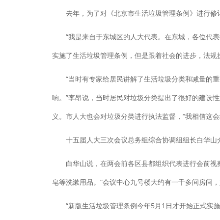
去年，为了对《北京市生活垃圾管理条例》进行修订，
“我是来自于东城区的人大代表。在东城，各位代表按
实施了生活垃圾管理条例，但是跟着社会的进步，法规
“当时有专家给居民讲解了生活垃圾分类和减量的重要
响。”李昂说，当时居民对垃圾分类提出了很好的建设
义。市人大也会对垃圾分类进行执法监督，“我相信这会纳
十五届人大三次会议总务组综合协调组组长白华山介绍
白华山说，在两会前各区县都组织代表进行会前视察
皂等洗漱用品。“会议中心九号楼大约有一千多间房间，
“新版生活垃圾管理条例今年5月1日才开始正式实施