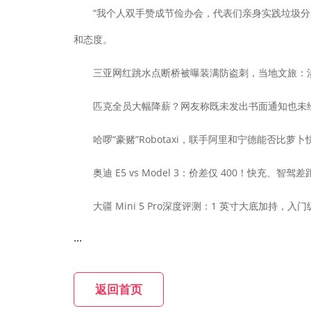
“我个人双手赞成节俭办会，代表们亲身实践垃圾分类
和态度。
三亚网红跳水点断桥被曝装满防盗刺，当地文旅：涉
匹克全员大幅降薪？网友称既未发出书面通知也未经
哈啰“豪赌”Robotaxi，联手阿里和宁德能否比萝卜
奥迪 E5 vs Model 3：价差仅 400！快充、智驾
大疆 Mini 5 Pro深度评测：1 英寸大底加持，
...
返回首页