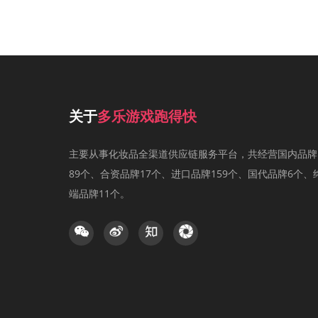
关于
多乐游戏跑得快
主要从事化妆品全渠道供应链服务平台，共经营国内品牌
89个、合资品牌17个、进口品牌159个、国代品牌6个、
端品牌11个。