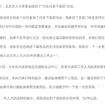
北京市人大常委会组织了“万名代表下基层”活动。
选区分到各个社区参加了代表下基层活动，我参加了东直门街道东环社区的
执行当中出现的一些问题是需要修改，并且修改得越早对社会、对环境越
性，如果不及早进行立法，把垃圾泛滥问题给管控住的话，对我们现在
性意见，很多意见也纳进了修改后的生活垃圾管理条例。他表示，下一步
入北京市人大2020年的重点工作之一”。
，今年在代表驻地北京国际会议中心，所有代表和工作人员的房间里都
活动，并向代表们特别提示，建议贴身携带个人用品。这一建议得到了代
如果代表们都贴身携带洗漱用品，至少就能节约一千套一次性用具。”
，市人大的这样的做法，我觉得起到了很好的示范作用。”白华山说。