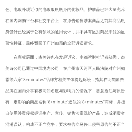
色、电镀外观近似的电镀银瓶瓶身的化妆品、护肤品已经大量充斥
在国内网购平台和社交平台上，在原告销售涉案商品之前其商品瓶
身设计已经属于公有领域的通用设计，并不具有区别商品来源的显
著性特征，最终驳回了广州如霜的全部诉讼请求。
在商标层面，杰美诗也在发起诉讼。南都湾财社记者获悉，杰
美诗公司已通过中国境内公司，在广州市天河区人民法院对广州如
霜等六家“8+minutes”品牌方相关主体提起诉讼，指其在明知原告
品牌在国内外享有极高知名度与影响力的情况下，恶意抢注与原告
有一定影响的商品名称“8+minute”近似的“8+minutes”商标，并擅
自使用涉案侵权标识生产、宣传、销售涉案洗护产品，造成消费者
混淆误认，构成不正当竞争，要求被告立马停止侵害原告的不正当