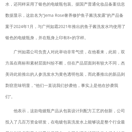
水，还同样采用了银色的电镀瓶包装。据国产普通化妆品备案信息
数据显示，这款名为“Jema Rose奢养修护鱼子酱洗发露”的产品备
案于2024年1月，与广州如霜2021年推出的鱼子酱洗发水均使用了
银色的电镀瓶身，并在瓶身上印有8+的字样。
广州如霜公司负责人对此举动非常气愤，在他看来，此前，双
方虽在商标和素材层面纠纷不断，但在产品层面则有较大不同，杰
美诗此前推出的人参洗发水为黄色透明包装，而此番推出的新品则
剽窃意味明显，“他们一直说我们抄袭他，事实上是他在抄袭我
们”。
他表示，这款电镀瓶产品从包装设计到配方工艺的创新，公司
投入了几百万资金研发，在电镀包装洗发水上能够说是整个行业最