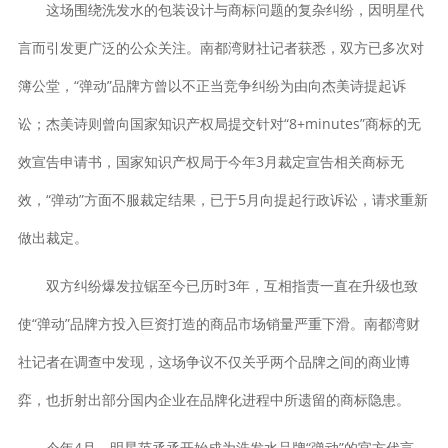
这场围绕洗发水的包装设计与商标问题的复杂纠纷，因明星代
言而引发更广泛的公众关注。南都湾财社记者获悉，双方已多次对
簿公堂，“弹动”品牌方曾以不正当竞争纠纷为由向杰美诗提起诉
讼；杰美诗则曾向国家知识产权局提交针对“8+minutes”商标的无
效宣告申请书，国家知识产权局于今年3月裁定宣告相关商标无
效，“弹动”方面不服裁定结果，已于5月向提起行政诉讼，请求重新
做出裁定。
双方纠纷爆发拉锯至今已历时3年，互相指责一直在升级也致
使“弹动”品牌方投入巨资打造的商品市场销量严重下滑。南都湾财
社记者在调查中发现，这场争议不仅关乎两个品牌之间的商业博
弈，也折射出部分国内企业在品牌化进程中所遗留的商标隐患。
今年4月，明星范丞丞开始成为洗发水品牌“弹动”的官方代言