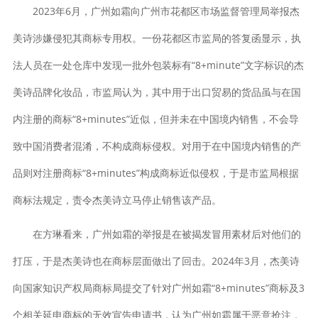
2023年6月，广州如霜向广州市花都区市场监督管理局举报杰
美诗涉嫌侵犯其商标专用权。一份花都区市监局的答复函显示，执
法人员在一处仓库中发现一批外包装标有“8+minute”文字标识的杰
美诗品牌化妆品，市监局认为，其中用于出口贸易的货品虽与在国
内注册的商标“8+minutes”近似，但并未在中国境内销售，不会导
致中国消费者混淆，不构成商标侵权。对用于在中国境内销售的产
品则对注册商标“8+minutes”构成商标近似侵权，于是市监局根据
商标法规定，责令杰美诗立马停止销售该产品。
在方琳看来，广州如霜的举报是在被揭发冒用素材后对他们的
打压，于是杰美诗也在商标层面做出了回击。2024年3月，杰美诗
向国家知识产权局商标局提交了针对广州如霜“8+minutes”商标及3
个相关延申商标的无效宣告申请书，认为广州如霜属于恶意抢注，