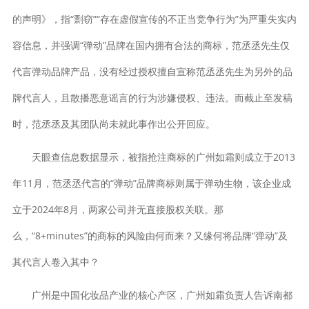
的声明》，指“剽窃”“存在虚假宣传的不正当竞争行为”为严重失实内
容信息，并强调“弹动”品牌在国内拥有合法的商标，范丞丞先生仅
代言弹动品牌产品，没有经过授权擅自宣称范丞丞先生为另外的品
牌代言人，且散播恶意谣言的行为涉嫌侵权、违法。而截止至发稿
时，范丞丞及其团队尚未就此事作出公开回应。
天眼查信息数据显示，被指抢注商标的广州如霜则成立于2013
年11月，范丞丞代言的“弹动”品牌商标则属于弹动生物，该企业成
立于2024年8月，两家公司并无直接股权关联。那
么，“8+minutes”的商标的风险由何而来？又缘何将品牌“弹动”及
其代言人卷入其中？
广州是中国化妆品产业的核心产区，广州如霜负责人告诉南都