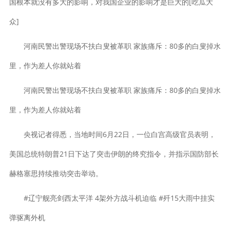
国根本就没有多大的影响，对我国企业的影响才是巨大的[吃瓜大
众]
河南民警出警现场不扶白叟被革职 家族痛斥：80多的白叟掉水
里，作为差人你就站着
河南民警出警现场不扶白叟被革职 家族痛斥：80多的白叟掉水
里，作为差人你就站着
央视记者得悉，当地时间6月22日，一位白宫高级官员表明，
美国总统特朗普21日下达了突击伊朗的终究指令，并指示国防部长
赫格塞思持续推动突击举动。
#辽宁舰亮剑西太平洋 4架外方战斗机迫临 #歼15大雨中挂实
弹驱离外机