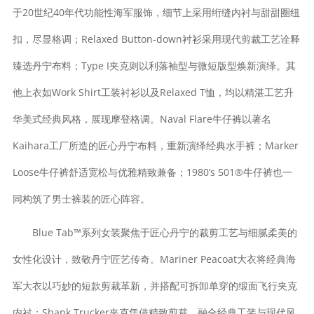
于20世纪40年代功能性海军服饰，细节上采用绗缝内衬与甜甜圈纽
扣，尽显格调；Relaxed Button-down衬衫采用现代剪裁工艺诠释
臻选丹宁布料；Type I夹克则以利落袖型与微短版型焕新演绎。其
他上衣如Work Shirt工装衬衫以及Relaxed T恤，均以精湛工艺升
华美式经典风格，展现摩登格调。Naval Flare牛仔裤以著名
Kaihara工厂所造的匠心丹宁布料，重新演绎经典水手裤；Marker
Loose牛仔裤舒适宽松与优雅精致兼备；1980’s 501®牛仔裤也一
同构筑了男士裤装的匠心阵容。
Blue Tab™系列女装聚焦于匠心丹宁的裁剪工艺与细腻柔美的
女性化设计，致敬丹宁匠艺传奇。Mariner Peacoat大衣将经典海
军大衣以巧妙的短款剪裁革新，并搭配可拆卸单穿的缎面飞行夹克
内衬；Shank Trucker夹克凭借精致剪裁，融合经典工装与现代风