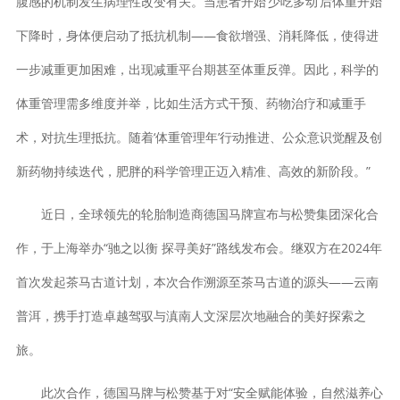
腹感的机制发生病理性改变有关。当患者开始‘少吃多动’后体重开始
下降时，身体便启动了抵抗机制——食欲增强、消耗降低，使得进
一步减重更加困难，出现减重平台期甚至体重反弹。因此，科学的
体重管理需多维度并举，比如生活方式干预、药物治疗和减重手
术，对抗生理抵抗。随着‘体重管理年’行动推进、公众意识觉醒及创
新药物持续迭代，肥胖的科学管理正迈入精准、高效的新阶段。”
近日，全球领先的轮胎制造商德国马牌宣布与松赞集团深化合
作，于上海举办“驰之以衡 探寻美好”路线发布会。继双方在2024年
首次发起茶马古道计划，本次合作溯源至茶马古道的源头——云南
普洱，携手打造卓越驾驭与滇南人文深层次地融合的美好探索之
旅。
此次合作，德国马牌与松赞基于对“安全赋能体验，自然滋养心