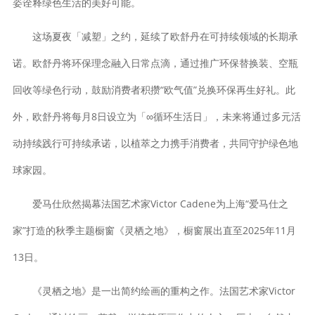
姿诠释绿色生活的美好可能。
这场夏夜「减塑」之约，延续了欧舒丹在可持续领域的长期承
诺。欧舒丹将环保理念融入日常点滴，通过推广环保替换装、空瓶
回收等绿色行动，鼓励消费者积攒“欧气值”兑换环保再生好礼。此
外，欧舒丹将每月8日设立为「∞循环生活日」，未来将通过多元活
动持续践行可持续承诺，以植萃之力携手消费者，共同守护绿色地
球家园。
爱马仕欣然揭幕法国艺术家Victor Cadene为上海“爱马仕之
家”打造的秋季主题橱窗《灵栖之地》，橱窗展出直至2025年11月
13日。
《灵栖之地》是一出简约绘画的重构之作。法国艺术家Victor