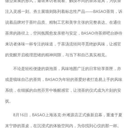
微型策展的形式，邀请来访者观看、触摸不同的茶席道具，为饮茶
注入灵感一刻。夯土展墙则陈列着标志性产品——BASAO茶筒，诉
说着品牌对于茶叶品质、精制工艺和美学主张的完整表达。在通往
茶席的路径上，空间氛围愈发亲密与安定，BASAO侍茶师吧台静待
来访者体味一杯专注的味道，于茶汤流转间寻觅绝妙风味，让感官
的觉醒开启梳理思绪的精神间隙，与当下和自己真实相见。
不论是轻松便捷的袋泡茶，风味地图广泛的日常轻享茶匣，亦
或是犒味自己的茶筒，BASAO为年轻的茶爱好者打造易上⼿的风味
系统，在细腻的⾃然芬芳中唤醒感官，让沏茶的仪式成为⽚刻的安
抚。
8月16日，BASAO上海洛克·外滩源店正式焕新启幕，重逢于夏
末宁静的茶桌，在沉浸式的体验空间内，为你找到心仪的那一杯。