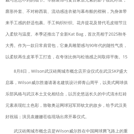
廓形外套、不对称西装、流动感连衣裙与幕布般的褶裥，为身体带
来手工感的舒适包裹。手工钩织针织、花卉提花及替代毛皮细节注
入柔软与温度。本季还推出了全新Kat Bag，首次亮相于2025秋冬
大秀。作为一款日常肩背包，它兼具雕塑感与90年代的随性气质，
以柔软再生皮革手工打造，在夸张比例与松弛感之间取得平衡。15
8月8日，Wilson武汉砖阁城市概念店开业仪式在武汉SKP盛大
启幕，Wilson威尔胜邀请著名建筑设计师青山周平，以美式网球俱
乐部风格与武汉本土文化相结合，以历史悠远长久的中式清水红砖
元素表现红土色彩，致敬奥运网球冠军郑钦文的故乡，给予武汉美
好祝福；演员袁姗姗莅临现场出席开幕仪式。
武汉砖阁城市概念店是Wilson威尔胜在中国网球腾飞路上的重