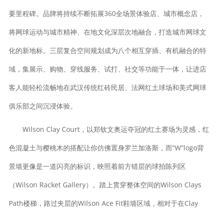
要里程碑。品牌将持续不断拓展360全场景体验店、城市概念店，
将网球运动与城市精神、在地文化深层次地融合，打造城市网球文
化的新地标。三层复合空间规划成为八个相互穿插、有机融合的特
域，集展示、购物、穿线服务、试打、社交等功能于一体，让进店
客人能轻松流畅地在武汉传统红砖民居、法网红土球场和美式网球
俱乐部之间沉浸体验。
Wilson Clay Court，以郑钦文奥运夺冠的红土赛场为灵感，红
色混凝土与樱桃木的搭配让你仿佛置身罗兰加洛斯，而“W”logo背
景墙更像是一道闪亮的标识，映照着前方错层的球拍陈列区
（Wilson Racket Gallery）。踏上贯穿整体空间的Wilson Clays
Path楼梯，路过夹层的Wilson Ace Fit鞋墙区域，相对于在Clay