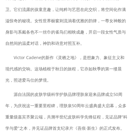
卫。它们流露的孩童意趣，让纯粹与艺思在此交织，将空间化作满
溢惊奇的秘境。女性世界橱窗则流淌着优雅的韵律，一尊女神般的
身影与系戴各色不一丝巾的雀鸟们相映成趣，开启一段女性气质与
自然间的温柔对话，神韵和诗意对照互补。
Victor Cadene的新作《灵栖之地》，是想象力、象征主义和
现代感的交响。这场植根于秋日的旅程，它亦如秋季的第一缕晨
光，照进爱马仕的梦境。
源自法国的皮肤学级科学护肤品牌理肤泉迎来品牌成立50周
年，为庆祝这一重要里程碑，理肤泉50周年云盛典盛大启幕，众多
重量级嘉宾齐聚云端，共溯半世纪皮肤科学先锋征程，见证品牌“科
学与爱”之本，并见证品牌首支纪录片《吾痕·新生》的正式发布。