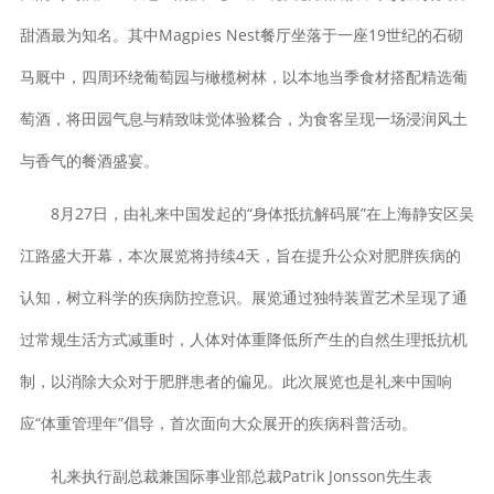
甜酒最为知名。其中Magpies Nest餐厅坐落于一座19世纪的石砌
马厩中，四周环绕葡萄园与橄榄树林，以本地当季食材搭配精选葡
萄酒，将田园气息与精致味觉体验糅合，为食客呈现一场浸润风土
与香气的餐酒盛宴。
8月27日，由礼来中国发起的“身体抵抗解码展”在上海静安区吴
江路盛大开幕，本次展览将持续4天，旨在提升公众对肥胖疾病的
认知，树立科学的疾病防控意识。展览通过独特装置艺术呈现了通
过常规生活方式减重时，人体对体重降低所产生的自然生理抵抗机
制，以消除大众对于肥胖患者的偏见。此次展览也是礼来中国响
应“体重管理年”倡导，首次面向大众展开的疾病科普活动。
礼来执行副总裁兼国际事业部总裁Patrik Jonsson先生表