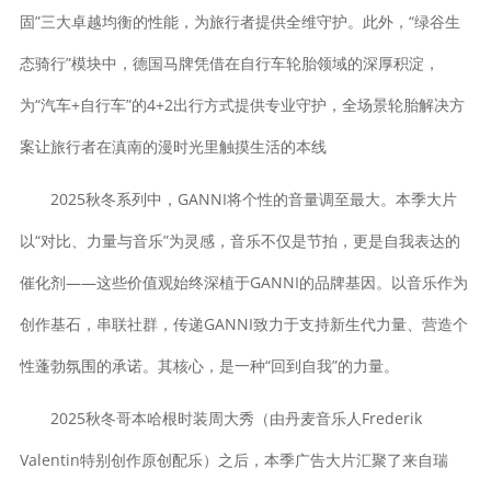
固”三大卓越均衡的性能，为旅行者提供全维守护。此外，“绿谷生
态骑行”模块中，德国马牌凭借在自行车轮胎领域的深厚积淀，
为“汽车+自行车”的4+2出行方式提供专业守护，全场景轮胎解决方
案让旅行者在滇南的漫时光里触摸生活的本线
2025秋冬系列中，GANNI将个性的音量调至最大。本季大片
以“对比、力量与音乐”为灵感，音乐不仅是节拍，更是自我表达的
催化剂——这些价值观始终深植于GANNI的品牌基因。以音乐作为
创作基石，串联社群，传递GANNI致力于支持新生代力量、营造个
性蓬勃氛围的承诺。其核心，是一种“回到自我”的力量。
2025秋冬哥本哈根时装周大秀（由丹麦音乐人Frederik
Valentin特别创作原创配乐）之后，本季广告大片汇聚了来自瑞