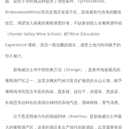
丽、设拉子等经典品种提供了理想条件。Tyrrell’sWines、
BrokenwoodWines等历史酒庄坐落于此，延续着世代传承的酿造
技艺。渴望深入探索的葡萄酒爱好者，不妨参加猎人谷葡萄酒学校
（Hunter Valley Wine School）的“Wine Education
Experience”课程，亲历一瓶佳酿的诞生，感受土地与时间赋予的
恒久魅力。
新南威尔士州中部的奥兰治（Orange），是新州海拔最高的
葡萄酒产区之一，这里凉爽的气候与富含矿物质的火山土壤，赋予
葡萄纯净而层次丰富的风味。霞多丽、设拉子，赤霞珠、黑皮诺、
长相思等品种在此表现出独特的高地气息，酒体精致，香气清透。
位于悉尼西南方向的瑞福利纳（Riverina）是新南威尔士州最
大的葡萄酒产区，这里的酒庄多出产现代创新酒款，以贵腐赛美容