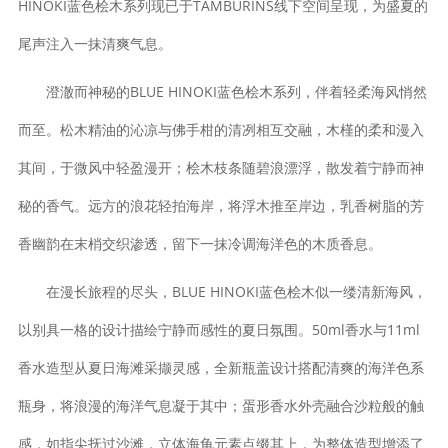
HINOKI蓝色桧木系列现已于TAMBURINS线下空间呈现，为盛夏的
尾声注入一抹清爽气息。
澄澈而神秘的BLUE HINOKI蓝色桧木系列，伴着轻柔海风悄然
而至。松木精油的沁凉与佛手柑的清冽相互交融，木槿的柔和漫入
其间，于微风中轻盈漫开；桧木枝条随碧浪漂浮，散发着宁静而神
秘的香气。远方的浪花轻拍海岸，将浮木推至岸边，乳香树脂的芳
香幽韵在末梢交织渗透，留下一抹冷调海洋色的木质香息。
在漫长旅程的尽头，BLUE HINOKI蓝色桧木似一缕清新海风，
以别具一格的设计描绘宁静而感性的夏日氛围。50ml香水与11ml
香水造型从夏日海滩采撷灵感，全新瓶盖设计搭配清爽的海洋色系
瓶身，将浪漫的海洋气息凝于其中；蛋形香水外壳融合沙粒般的触
感，如指尖抚过沙滩，立体海龟元素点缀其上，为整体造型增添了