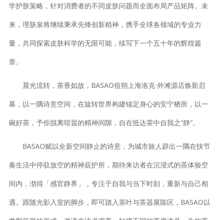
学护肤策略，针对消费者的不同皮肤问题而全面布局产品矩阵。未
来，理肤泉将继续秉承先锋创新精神，携手全球各领域的专业力
量，共同探索皮肤科学的无限可能，续写下一个五十年的辉煌篇
章。
晨光流转，茶香如故，BASAO佰朔上海洛克·外滩源店焕新启
幕，以一隅诗意空间，在旋转世界构建锚定身⼼的安宁栖所，以一
碗好茶，予你脱离喧嚣的精神间隙，自在抵达茶中自我之“静”。
BASAO赋以全新空间静止的诗意，为城市旅人辟出一隅在快节
奏生活中停驻放空的精神庇护所，期待来访者在沉浸式的茶体验空
间内，沏得「感官静界」，专注于自我与当下时刻，重新与自己相
遇。跟随光影入室的脚步，即可踏入茶叶与茶器展陈区，BASAO以