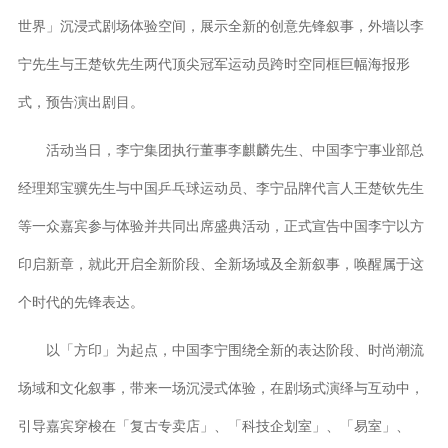
世界」沉浸式剧场体验空间，展示全新的创意先锋叙事，外墙以李
宁先生与王楚钦先生两代顶尖冠军运动员跨时空同框巨幅海报形
式，预告演出剧目。
活动当日，李宁集团执行董事李麒麟先生、中国李宁事业部总
经理郑宝骥先生与中国乒乓球运动员、李宁品牌代言人王楚钦先生
等一众嘉宾参与体验并共同出席盛典活动，正式宣告中国李宁以方
印启新章，就此开启全新阶段、全新场域及全新叙事，唤醒属于这
个时代的先锋表达。
以「方印」为起点，中国李宁围绕全新的表达阶段、时尚潮流
场域和文化叙事，带来一场沉浸式体验，在剧场式演绎与互动中，
引导嘉宾穿梭在「复古专卖店」、「科技企划室」、「易室」、