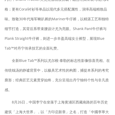
格；更有Coral衬衫等单品以现代多元搭配属性，演绎高端精致品
味。致敬30年代海军喇叭裤的Mariner牛仔裤，以精湛工艺和独特
细节打造，其背后系带束腰设计尤为亮眼。Shank Pant牛仔裤与
Plank Straight牛仔裤，则进一步丰盈高端女士裤型，展现Blue
Tab™对丹宁传承技艺的全面礼赞。
全新Blue Tab™系列以尤尔根·泰勒的标志性影像惊喜亮相。在
传统钱汤的静谧背景中，以极具艺术性的构图，捕捉本系列的考究
廓形；经典匠艺元素贯穿始终，充分呈现出丹宁独特个性与非凡质
感。
8月26日，中国李宁在坐落于上海黄浦区西藏南路的百年历史
建筑「上海大世界」，以「方印启新章」之名，打造「中國李寧大