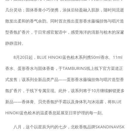
几分灵动；固体香膏小巧便携，涂抹后轻盈融入肌肤，随时间流逝
散发出柔和的香气余韵。同时首次推出蛋形香水藤编挂饰与唱片造
型香氛扩香片，于日常感官絮语中，感受海洋的清新与桧木的深邃
静静流转。
8月20日起，BLUE HINOKI蓝色桧木系列携50ml香水、11ml
香水、蛋形香水与固体香膏，于TAMBURINS线上线下官方渠道正
式发售；该系列全新品类产品——蛋形香水藤编挂饰与唱片造型香
氛扩香片，于线下专属呈现。此外，该系列将于10月继续解锁更多
新品——香体膏、贝壳香氛护手霜以及身体乳与沐浴露，将BLUE
HINOKI蓝色桧木的温柔香息延展至日常护理的每一刻。
八月，这个以星辰为约的七夕，北欧香氛品牌SKANDINAVISK