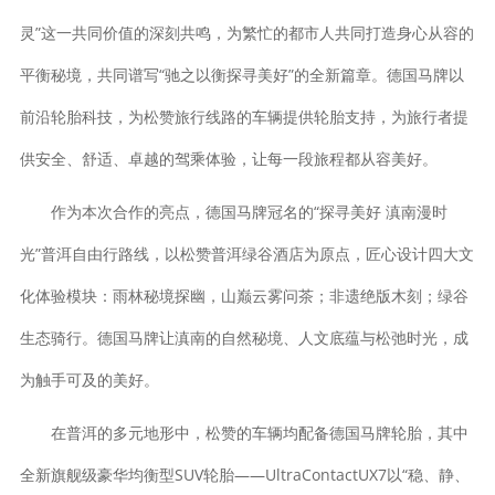
灵”这一共同价值的深刻共鸣，为繁忙的都市人共同打造身心从容的
平衡秘境，共同谱写“驰之以衡探寻美好”的全新篇章。德国马牌以
前沿轮胎科技，为松赞旅行线路的车辆提供轮胎支持，为旅行者提
供安全、舒适、卓越的驾乘体验，让每一段旅程都从容美好。
作为本次合作的亮点，德国马牌冠名的“探寻美好 滇南漫时
光”普洱自由行路线，以松赞普洱绿谷酒店为原点，匠心设计四大文
化体验模块：雨林秘境探幽，山巅云雾问茶；非遗绝版木刻；绿谷
生态骑行。德国马牌让滇南的自然秘境、人文底蕴与松弛时光，成
为触手可及的美好。
在普洱的多元地形中，松赞的车辆均配备德国马牌轮胎，其中
全新旗舰级豪华均衡型SUV轮胎——UltraContactUX7以“稳、静、