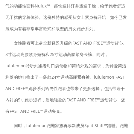
气的功能性面料Nulux™，能快速排汗并迅速干燥，给予跑者舒适
无干扰的穿着体验。这份独特的感受从女士紧身裤开始，如今已发
展成为有着非常丰富款式和版型的男女跑步系列。
女性跑者可上身全新轻盈升级的FAST AND FREE™运动背心、
8寸运动高腰紧身短裤和25寸运动高腰紧身长裤。同时，
lululemon聆听到跑者对口袋储物和简约外观的需求，为钟爱简洁
利落的她们推出了一袋款24寸运动高腰紧身裤。lululemon FAST
AND FREE™跑步系列给男性跑者也带来了更多选择，包括带速干
内衬的5寸跑步短裤，质地轻盈的FAST AND FREE™运动背心，还
有FAST AND FREE™运动夹克。
同时，lululemon跑鞋家族再添新成员Split Shift™跑鞋。跑鞋