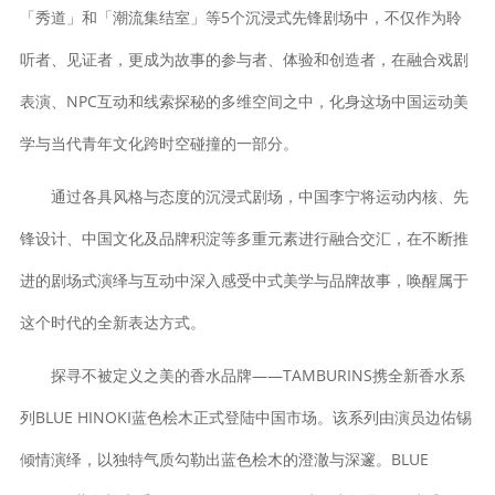
「秀道」和「潮流集结室」等5个沉浸式先锋剧场中，不仅作为聆
听者、见证者，更成为故事的参与者、体验和创造者，在融合戏剧
表演、NPC互动和线索探秘的多维空间之中，化身这场中国运动美
学与当代青年文化跨时空碰撞的一部分。
通过各具风格与态度的沉浸式剧场，中国李宁将运动内核、先
锋设计、中国文化及品牌积淀等多重元素进行融合交汇，在不断推
进的剧场式演绎与互动中深入感受中式美学与品牌故事，唤醒属于
这个时代的全新表达方式。
探寻不被定义之美的香水品牌——TAMBURINS携全新香水系
列BLUE HINOKI蓝色桧木正式登陆中国市场。该系列由演员边佑锡
倾情演绎，以独特气质勾勒出蓝色桧木的澄澈与深邃。BLUE