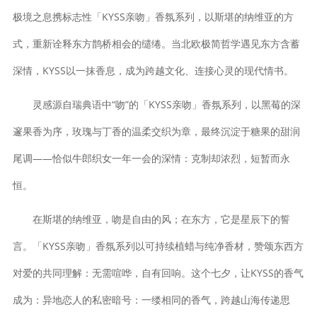
极境之息携标志性「KYSS亲吻」香氛系列，以斯堪的纳维亚的方
式，重新诠释东方鹊桥相会的缱绻。当北欧极简哲学遇见东方含蓄
深情，KYSS以一抹香息，成为跨越文化、连接心灵的现代情书。
灵感源自瑞典语中“吻”的「KYSS亲吻」香氛系列，以黑莓的深
邃果香为序，玫瑰与丁香的温柔交织为章，最终沉淀于糖果的甜润
尾调——恰似牛郎织女一年一会的深情：克制却浓烈，短暂而永
恒。
在斯堪的纳维亚，吻是自由的风；在东方，它是星辰下的誓
言。「KYSS亲吻」香氛系列以可持续植蜡与纯净香材，赞颂东西方
对爱的共同理解：无需喧哗，自有回响。这个七夕，让KYSS的香气
成为：异地恋人的私密暗号：一缕相同的香气，跨越山海传递思