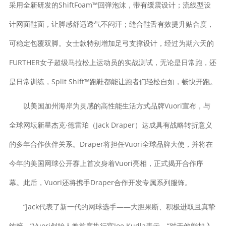
采用全新研发的ShiftFoam™回弹泡沫，带有缓震设计；流线型设
计网面鞋面，让脚感舒适透气不闷汗；缝合鞋舌有效提升贴合度，
可稳定包覆双脚。女士款特别增加足弓支撑设计，经过为期六天的
FURTHER女子超级马拉松上运动员的实战测试，无论是日常跑，还
是日常训练，Split Shift™跑鞋都能让跑者们轻松自如，畅快开跑。
以美国加州海岸为灵感的高性能生活方式品牌Vuori宣布，与
全球网坛新星杰克·德雷珀（Jack Draper）达成具有战略转折意义
的多年合作伙伴关系。Draper将担任Vuori全球品牌大使，并将在
今年的美国网球公开赛上首次身着Vuori亮相，正式揭开合作序
幕。此后，Vuori还将携手Draper合作开发专属系列服饰。
“Jack代表了新一代的网球选手——大胆果断、积极进取且真挚
纯粹。”Vuori创始人兼首席执行官Joe Kudla表示，“对于他能加入