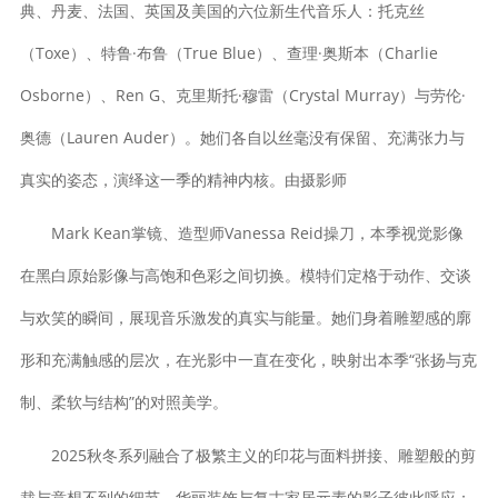
典、丹麦、法国、英国及美国的六位新生代音乐人：托克丝
（Toxe）、特鲁·布鲁（True Blue）、查理·奥斯本（Charlie
Osborne）、Ren G、克里斯托·穆雷（Crystal Murray）与劳伦·
奥德（Lauren Auder）。她们各自以丝毫没有保留、充满张力与
真实的姿态，演绎这一季的精神内核。由摄影师
Mark Kean掌镜、造型师Vanessa Reid操刀，本季视觉影像
在黑白原始影像与高饱和色彩之间切换。模特们定格于动作、交谈
与欢笑的瞬间，展现音乐激发的真实与能量。她们身着雕塑感的廓
形和充满触感的层次，在光影中一直在变化，映射出本季“张扬与克
制、柔软与结构”的对照美学。
2025秋冬系列融合了极繁主义的印花与面料拼接、雕塑般的剪
裁与意想不到的细节。华丽装饰与复古家居元素的影子彼此呼应；