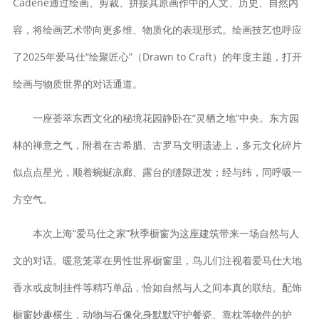
Cadene通过绘画、剪裁、拼接其原画作中的人文、历史、自然内
容，将绘画艺术带向更多维、物质化的表现形式。绘画技艺也呼应
了2025年爱马仕“绘聚匠心”（Drawn to Craft）的年度主题，打开
绘画与物质世界的对话通道。
一座荟萃东西文化的秘境花园静卧在“灵栖之地”中央。东方园
林的禅意之气，附着在古希腊、古罗马文明遗迹上，多元文化碎片
似点点星光，顺着蜿蜒凉廊、露台的缝隙迸发；经与纬，同呼吸一
方空气。
本次上海“爱马仕之家”秋季橱窗为这座建筑带来一场自然与人
文的对话。暖意笼罩在男性世界橱窗里，鸟儿们注视着爱马仕大地
香水或皮制挂件等精巧单品，恰如自然与人之间本真的联结。配饰
橱窗妙趣横生，动物与石像化身默默守护餐瓷、靠枕等物件的护