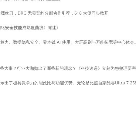
动精修螺丝刀，DRG 无畏契约分部协作引荐，618 大促同步敞开
国网络安全技能成熟度曲线》陈述》
据隐私安全、零本钱 AI 使用、大屏高刷与万能拓宽等中心体会。6 月 1 日
哪些大事？行业大咖抛出了哪些新的观念？《科技速递》立刻为您整理要
出了极具竞争力的能效比与功能优势。无论是比照自家酷睿Ultra 7 258V