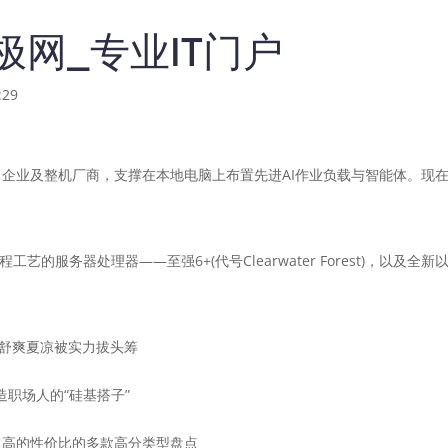
极网_专业IT门户
29
整机厂商，支撑在本地电脑上布置先进AI作业负载与智能体。现在 AMD 
工艺的服务器处理器——至强6+(代号Clearwater Forest)，以
 舒爽夏凉被实力拔头筹
打造职场人的“硅基搭子”
到超高的性价比的多款高分类型盘点