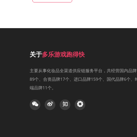
关于
多乐游戏跑得快
主要从事化妆品全渠道供应链服务平台，共经营国内品牌
89个、合资品牌17个、进口品牌159个、国代品牌6个、
端品牌11个。