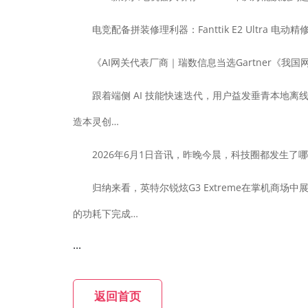
电竞配备拼装修理利器：Fanttik E2 Ultra 电
《AI网关代表厂商｜瑞数信息当选Gartner《我
跟着端侧 AI 技能快速迭代，用户益发垂青本地离线算力、数
造本灵创…
2026年6月1日音讯，昨晚今晨，科技圈都发生了
归纳来看，英特尔锐炫G3 Extreme在掌机商场中展示
的功耗下完成…
...
返回首页